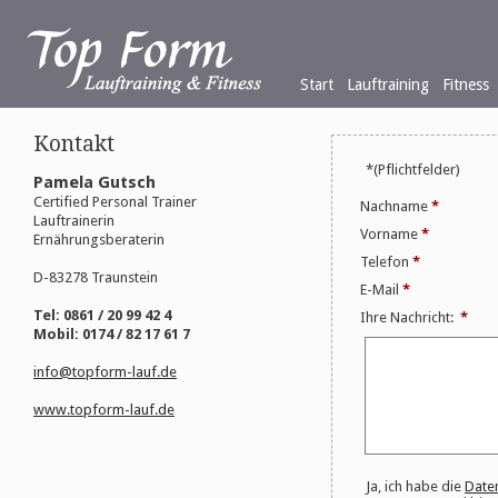
Start
Lauftraining
Fitness
Kontakt
*(Pflichtfelder)
Pamela Gutsch
Certified Personal Trainer
Nachname
*
Lauftrainerin
Vorname
*
Ernährungsberaterin
Telefon
*
D-83278 Traunstein
E-Mail
*
Tel: 0861 / 20 99 42 4
Ihre Nachricht:
*
Mobil: 0174 / 82 17 61 7
info@topform-lauf.de
www.topform-lauf.de
Ja, ich habe die
Date